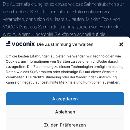
Die Automatisierung ist so etwas wie das Sahnehäubchen auf
dem Kuchen. Sie hilft Ihnen, all diese Informationen zu
verarbeiten, ohne sich die Haare zu raufen. Mit den Tools von
VOCONIX ist das Sammeln und Analysieren von
Feedbacks
wird zu einem Kinderspiel. Sie können schnell auf die
Bedürfnisse Ihrer Kunden reagieren, und das macht einen
Die Zustimmung verwalten
großen Unterschied für Ihr Markenimage. Außerdem ist eine
Um die besten Erfahrungen zu bieten, verwenden wir Technologien wie
schnelle Antwort oft eine positive Überraschung für denjenigen,
Cookies, um Informationen von Geräten zu speichern und/oder darauf
der nicht damit rechnet, oder?
zuzugreifen. Die Zustimmung zu diesen Technologien ermöglicht es uns,
Daten wie das Surfverhalten oder eindeutige IDs auf dieser Website zu
verarbeiten. Die Nichtzustimmung oder der Widerruf der Zustimmung
Entdecken Sie Voconix kostenlos
kann sich negativ auf bestimmte Merkmale und Funktionen auswirken.
Akzeptieren
VOXELIS SAS
122 rue de la Croix de Seguey
Ablehnen
33000 Bordeaux
05 57 22 92 10
Zu den Präferenzen