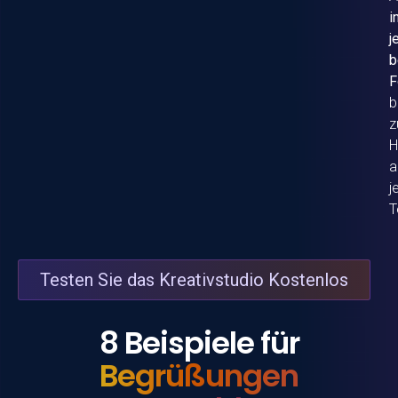
i
j
b
F
b
z
H
a
j
T
Testen Sie das Kreativstudio Kostenlos
8 Beispiele für
Begrüßungen