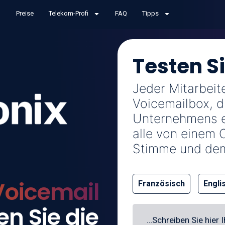
Preise
Telekom-Profi
FAQ
Tipps
Testen S
Jeder Mitarbeite
Voicemailbox, d
Unternehmens en
alle von einem O
Stimme und dem 
Voicemail
Französisch
Engli
en Sie die