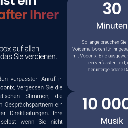
st ein
30
fter Ihrer
Minuten
So lange brauchen Sie,
box auf allen
Voicemailboxen für Ihr ge
das Sie verdienen.
mit
Voconix
. Eine ausgewä
ein verfasster Text, 
heruntergeladene Da
eden verpassten Anruf in
conix
, Vergessen Sie die
etischen Stimmen, die
10 00
en Gesprächspartnern ein
r Direktleitungen. Ihre
Musik
 selbst wenn Sie nicht