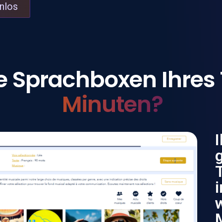
nlos
die Sprachboxen Ihre
Minuten?
I
i