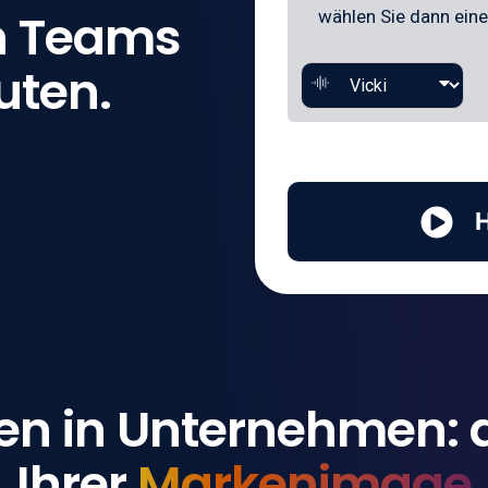
n Teams
uten.
H
n in Unternehmen: d
Ihrer
Markenimage