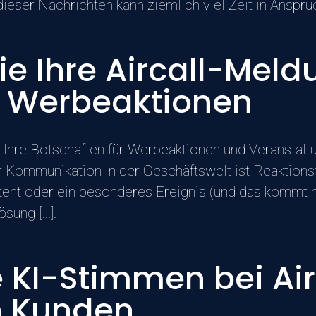
dieser Nachrichten kann ziemlich viel Zeit in Anspru
ie Ihre Aircall-Mel
re Werbeaktionen
Ihre Botschaften für Werbeaktionen und Veranstaltung
r Kommunikation In der Geschäftswelt ist Reaktions
eht oder ein besonderes Ereignis (und das kommt h
ung [...].
KI-Stimmen bei Airca
n Kunden