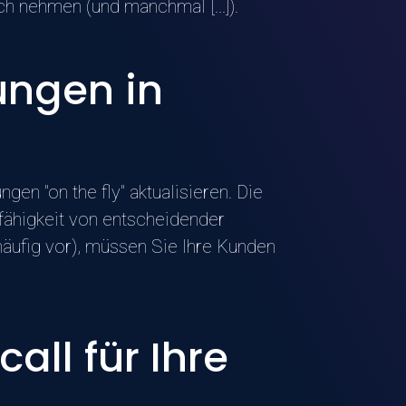
ch nehmen (und manchmal [...]).
dungen in
en "on the fly" aktualisieren. Die
fähigkeit von entscheidender
äufig vor), müssen Sie Ihre Kunden
ll für Ihre