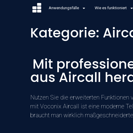
Anwendungsfälle
Wie es funktioniert
Kategorie:
Airc
Mit profession
aus Aircall he
Nutzen Sie die erweiterten Funktionen 
mit Voconix Aircall ist eine moderne Te
braucht man wirklich maßgeschneiderte S