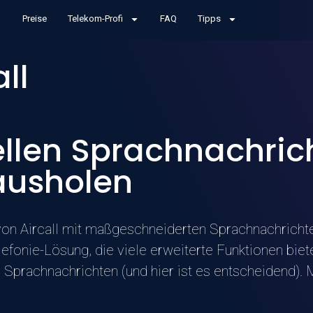
Preise
Telekom-Profi
FAQ
Tipps
all
ellen Sprachnachric
rausholen
von Aircall mit maßgeschneiderten Sprachnachrichte
lefonie-Lösung, die viele erweiterte Funktionen bie
prachnachrichten (und hier ist es entscheidend). Mi